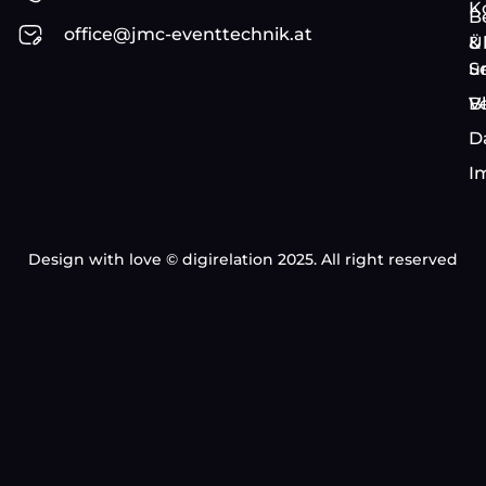
K
B
office@jmc-eventtechnik.at
&
Ü
S
u
Ve
B
D
I
Design with love ©
digirelation
2025. All right reserved