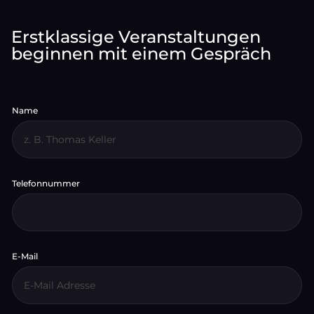
Erstklassige Veranstaltungen
beginnen mit einem Gespräch
Name
E
-
Telefonnummer
M
a
i
l
T
e
l
e
E-Mail
*
f
o
n
n
u
m
m