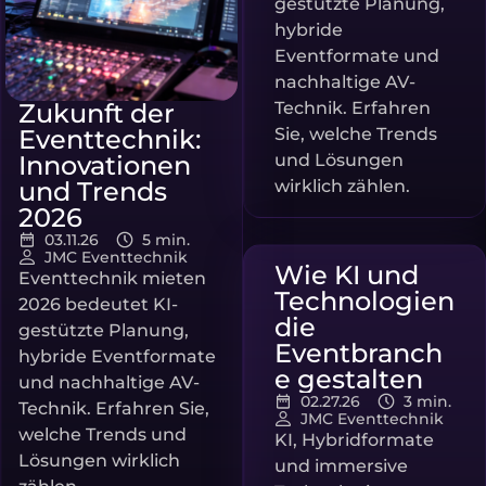
gestützte Planung,
hybride
Eventformate und
nachhaltige AV-
Zukunft der
Technik. Erfahren
Eventtechnik:
Sie, welche Trends
Innovationen
und Lösungen
und Trends
wirklich zählen.
2026
03.11.26
5 min.
JMC Eventtechnik
Wie KI und
Eventtechnik mieten
Technologien
2026 bedeutet KI-
die
gestützte Planung,
Eventbranch
hybride Eventformate
e gestalten
und nachhaltige AV-
02.27.26
3 min.
Technik. Erfahren Sie,
JMC Eventtechnik
welche Trends und
KI, Hybridformate
Lösungen wirklich
und immersive