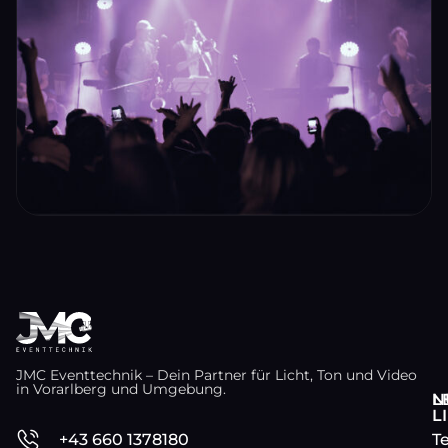
JMC Eventtechnik – Dein Partner für Licht, Ton und Video
in Vorarlberg und Umgebung.
L
N
L
T
+43 660 1378180