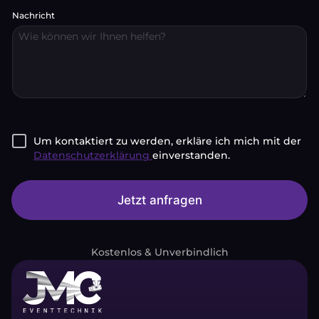
e
r
Nachricht
*
*
Um kontaktiert zu werden, erkläre ich mich mit der
Datenschutzerklärung
einverstanden.
Jetzt anfragen
A
lt
e
Kostenlos & Unverbindlich
r
n
a
ti
v
e